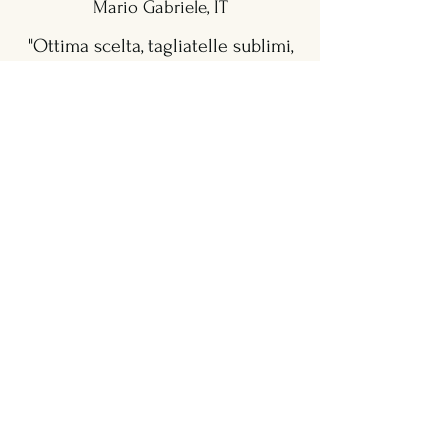
Mario Gabriele, IT
"Ottima scelta, tagliatelle sublimi,
un impasto fatto in casa sottile
come piacciono a noi Bolognesi il
ragù di cervo eccezionale, un
accoglienza per me è la mia bimba
pelosa Margot come in famiglia e
un dolce alle castagne
buonissimo"
5/5 Google Rewiews
Anton Vk, NL