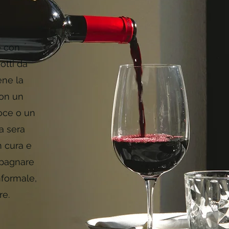
e con
otti da
ene la
con un
oce o un
a sera
n cura e
mpagnare
nformale,
re.