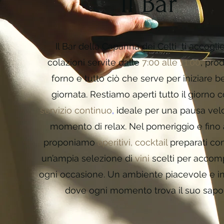
Il Bar
Il Bar della Capanna dei Celti ti accogli
colazioni servite dalle
7:00 alle 11:00
, prod
forno e tutto ciò che serve per iniziare b
giornata. Restiamo aperti tutto il giorno 
servizio continuo
,
ideale per una pausa vel
momento di relax. Nel pomeriggio e fino 
proponiamo
aperitivi, cocktail
preparati co
un’ampia selezione di
vini
scelti per acco
ogni occasione. Un ambiente piacevole e i
dove ogni momento trova il suo sapo