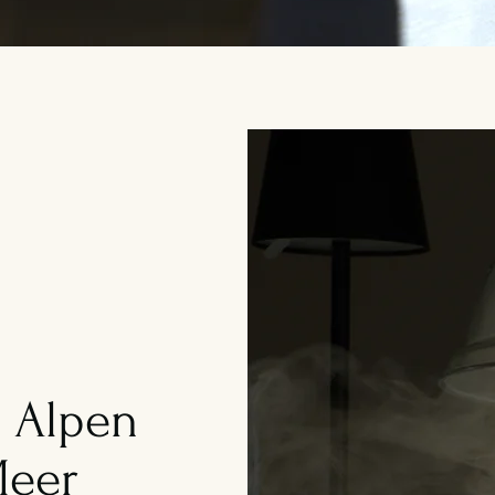
 Alpen
eer