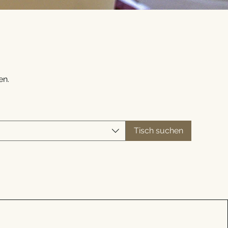
en.
Tisch suchen