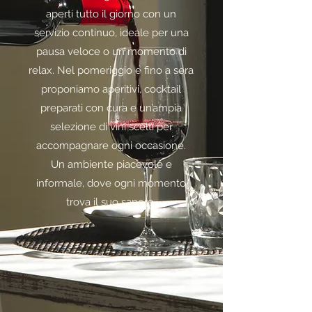
aperti tutto il giorno con un
servizio continuo
,
ideale per una
pausa veloce o un momento di
relax. Nel pomeriggio e fino a sera
proponiamo
aperitivi, cocktail
preparati con cura e un’ampia
selezione di
vini
scelti per
accompagnare ogni occasione.
Un ambiente piacevole e
informale, dove ogni momento
trova il suo sapore.